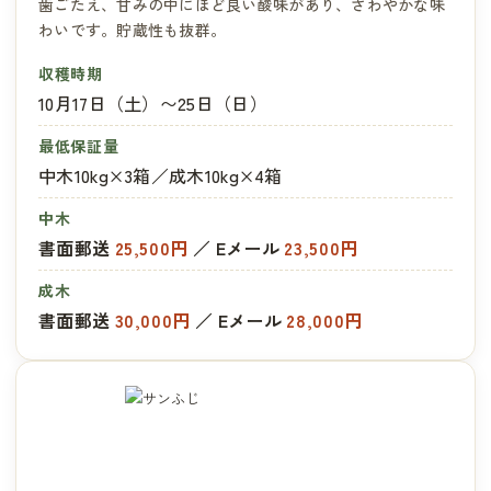
歯ごたえ、甘みの中にほど良い酸味があり、さわやかな味
わいです。貯蔵性も抜群。
収穫時期
10月17日（土）〜25日（日）
最低保証量
中木10kg×3箱／成木10kg×4箱
中木
書面郵送
25,500円
／ Eメール
23,500円
成木
書面郵送
30,000円
／ Eメール
28,000円