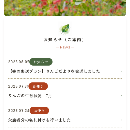
お知らせ（ご案内）
— NEWS —
2026.08.05
お知らせ
【書面郵送プラン】りんごだよりを発送しました
›
2026.07.31
お便り
りんごの生育状況 7月
›
2026.07.24
お便り
欠席者分の名札付けを行いました
›