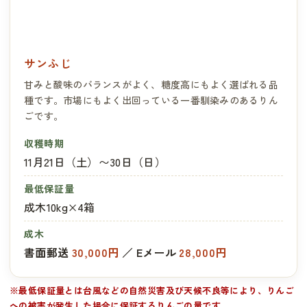
サンふじ
甘みと酸味のバランスがよく、糖度高にもよく選ばれる品
種です。市場にもよく出回っている一番馴染みのあるりん
ごです。
収穫時期
11月21日（土）〜30日（日）
最低保証量
成木10kg×4箱
成木
書面郵送
30,000円
／ Eメール
28,000円
※最低保証量とは台風などの自然災害及び天候不良等により、りんご
への被害が発生した場合に保証するりんごの量です。