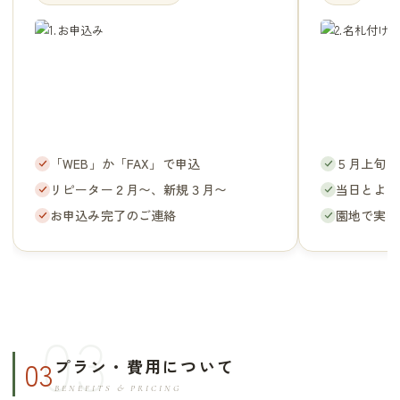
「WEB」か「FAX」で申込
５月上旬に
リピーター２月〜、新規３月〜
当日とよお
お申込み完了のご連絡
園地で実際
03
プラン・費用について
BENEFITS & PRICING